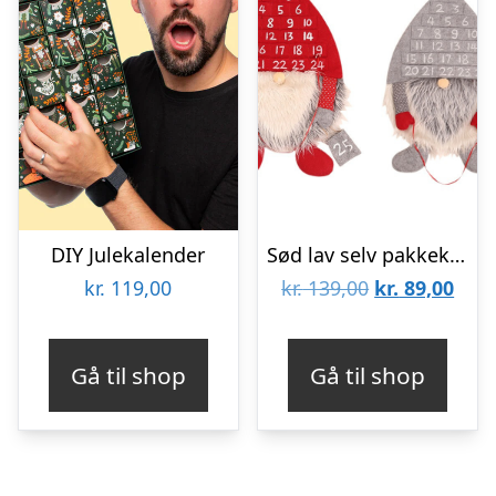
DIY Julekalender
Sød lav selv pakkekalender – nissemand – Grå
Den
Den
kr.
119,00
kr.
139,00
kr.
89,00
oprindelige
aktu
pris
pris
Gå til shop
Gå til shop
var:
er:
kr. 139,00.
kr. 8